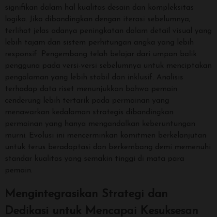
signifikan dalam hal kualitas desain dan kompleksitas
logika. Jika dibandingkan dengan iterasi sebelumnya,
terlihat jelas adanya peningkatan dalam detail visual yang
lebih tajam dan sistem perhitungan angka yang lebih
responsif. Pengembang telah belajar dari umpan balik
pengguna pada versi-versi sebelumnya untuk menciptakan
pengalaman yang lebih stabil dan inklusif. Analisis
terhadap data riset menunjukkan bahwa pemain
cenderung lebih tertarik pada permainan yang
menawarkan kedalaman strategis dibandingkan
permainan yang hanya mengandalkan keberuntungan
murni. Evolusi ini mencerminkan komitmen berkelanjutan
untuk terus beradaptasi dan berkembang demi memenuhi
standar kualitas yang semakin tinggi di mata para
pemain.
Mengintegrasikan Strategi dan
Dedikasi untuk Mencapai Kesuksesan