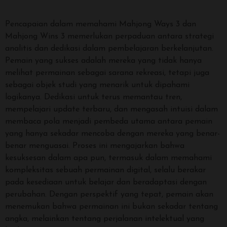
Pencapaian dalam memahami Mahjong Ways 3 dan
Mahjong Wins 3 memerlukan perpaduan antara strategi
analitis dan dedikasi dalam pembelajaran berkelanjutan.
Pemain yang sukses adalah mereka yang tidak hanya
melihat permainan sebagai sarana rekreasi, tetapi juga
sebagai objek studi yang menarik untuk dipahami
logikanya. Dedikasi untuk terus memantau tren,
mempelajari update terbaru, dan mengasah intuisi dalam
membaca pola menjadi pembeda utama antara pemain
yang hanya sekadar mencoba dengan mereka yang benar-
benar menguasai. Proses ini mengajarkan bahwa
kesuksesan dalam apa pun, termasuk dalam memahami
kompleksitas sebuah permainan digital, selalu berakar
pada kesediaan untuk belajar dan beradaptasi dengan
perubahan. Dengan perspektif yang tepat, pemain akan
menemukan bahwa permainan ini bukan sekadar tentang
angka, melainkan tentang perjalanan intelektual yang