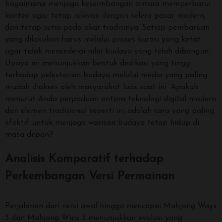
bagaimana menjaga keseimbangan antara memperbarui
konten agar tetap relevan dengan selera pasar modern,
dan tetap setia pada akar tradisinya. Setiap pembaruan
yang dilakukan harus melalui proses kurasi yang ketat
agar tidak mencederai nilai budaya yang telah dibangun.
Upaya ini menunjukkan bentuk dedikasi yang tinggi
terhadap pelestarian budaya melalui media yang paling
mudah diakses oleh masyarakat luas saat ini. Apakah
menurut Anda perpaduan antara teknologi digital modern
dan elemen tradisional seperti ini adalah cara yang paling
efektif untuk menjaga warisan budaya tetap hidup di
masa depan?
Analisis Komparatif terhadap
Perkembangan Versi Permainan
Perjalanan dari versi awal hingga mencapai Mahjong Ways
3 dan Mahjong Wins 3 menunjukkan evolusi yang